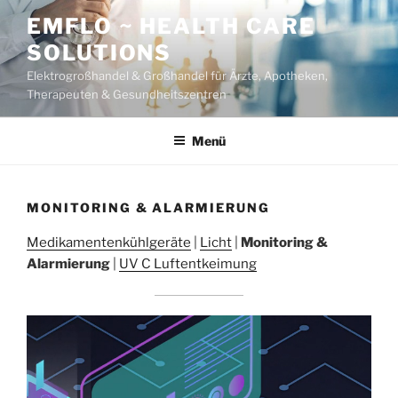
Zum
EMFLO ~ HEALTH CARE
Inhalt
SOLUTIONS
springen
Elektrogroßhandel & Großhandel für Ärzte, Apotheken,
Therapeuten & Gesundheitszentren
Menü
MONITORING & ALARMIERUNG
Medikamentenkühlgeräte
|
Licht
|
Monitoring &
Alarmierung
|
UV C Luftentkeimung